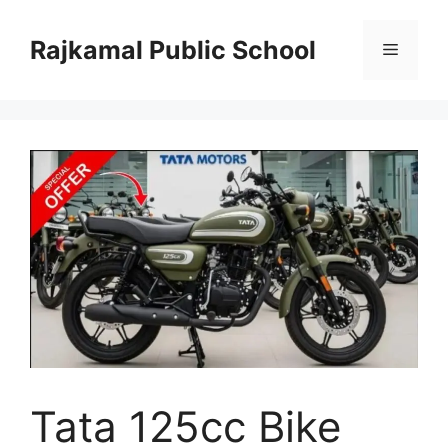
Skip
to
Rajkamal Public School
Menu
content
Tata 125cc Bike