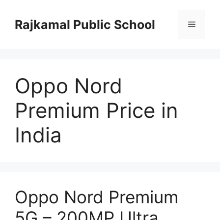
Skip
to
Rajkamal Public School
Menu
content
Oppo Nord
Premium Price in
India
Oppo Nord Premium
5G – 200MP Ultra