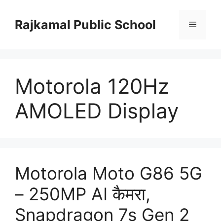
Skip
to
Rajkamal Public School
Menu
content
Motorola 120Hz
AMOLED Display
Motorola Moto G86 5G
– 250MP AI कैमरा,
Snapdragon 7s Gen 2