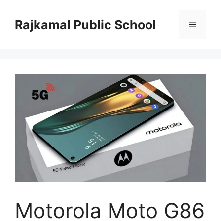
Skip
to
Rajkamal Public School
Menu
content
Motorola Moto G86