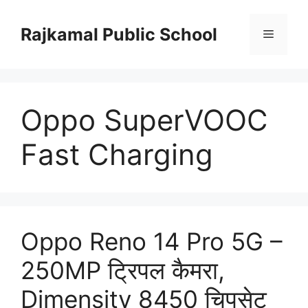
Skip
to
Rajkamal Public School
Menu
content
Oppo SuperVOOC
Fast Charging
Oppo Reno 14 Pro 5G –
250MP ट्रिपल कैमरा,
Dimensity 8450 चिपसेट