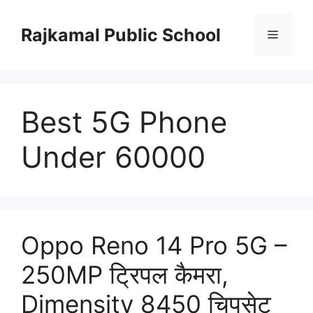
Skip
to
Rajkamal Public School
Menu
content
Best 5G Phone
Under 60000
Oppo Reno 14 Pro 5G –
250MP ट्रिपल कैमरा,
Dimensity 8450 चिपसेट