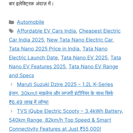
बार इलेक्ट्रिक अंदाज़ में।
Categories
Automobile
Tags
Affordable EV Cars India
,
Cheapest Electric
Car India 2025
,
New Tata Nano Electric Car
,
Tata Nano 2025 Price in India
,
Tata Nano
Electric Launch Date
,
Tata Nano EV 2025
,
Tata
Nano EV Features 2025
,
Tata Nano EV Range
and Specs
Maruti Suzuki Dzire 2025 – 1.2L K-Series
इंजन, 30km/l माइलेज और लग्जरी इंटीरियर के साथ सिर्फ
₹6.49 लाख में लॉन्च!
TVS iQube Electric Scooty – 3.4kWh Battery,
540km Range, 82km/h Top Speed & Smart
Connectivity Features at Just ₹55,000!