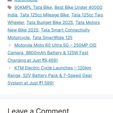
Tags
90KMPL Tata Bike
,
Best Bike Under 40000
India
,
Tata 125cc Mileage Bike
,
Tata 125cc Two
Wheeler
,
Tata Budget Bike 2025
,
Tata Motors
New Bike 2025
,
Tata Smart Connectivity
Motorcycle
,
Tata SmartRide 125
Motorola Moto 60 Ultra 5G – 250MP OIS
Camera, 8800mAh Battery & 125W Fast
Charging at Just ₹8,499!
KTM Electric Cycle Launches – 120km
Range, 52V Battery Pack & 7-Speed Gear
System at Just ₹1,599!
Leave a Comment