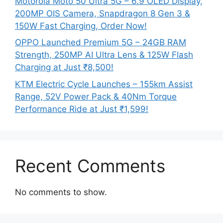
Motorola Moto 50 Ultra 5G – 6.9 OLED Display,
200MP OIS Camera, Snapdragon 8 Gen 3 &
150W Fast Charging, Order Now!
OPPO Launched Premium 5G – 24GB RAM
Strength, 250MP AI Ultra Lens & 125W Flash
Charging at Just ₹8,500!
KTM Electric Cycle Launches – 155km Assist
Range, 52V Power Pack & 40Nm Torque
Performance Ride at Just ₹1,599!
Recent Comments
No comments to show.