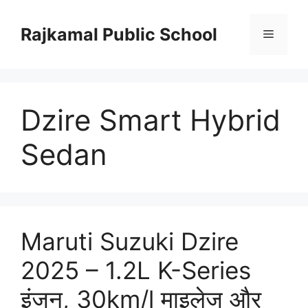
Skip
to
Rajkamal Public School
Menu
content
Dzire Smart Hybrid
Sedan
Maruti Suzuki Dzire
2025 – 1.2L K-Series
इंजन, 30km/l माइलेज और