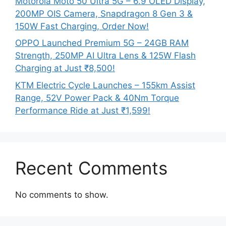
Motorola Moto 50 Ultra 5G – 6.9 OLED Display,
200MP OIS Camera, Snapdragon 8 Gen 3 &
150W Fast Charging, Order Now!
OPPO Launched Premium 5G – 24GB RAM
Strength, 250MP AI Ultra Lens & 125W Flash
Charging at Just ₹8,500!
KTM Electric Cycle Launches – 155km Assist
Range, 52V Power Pack & 40Nm Torque
Performance Ride at Just ₹1,599!
Recent Comments
No comments to show.