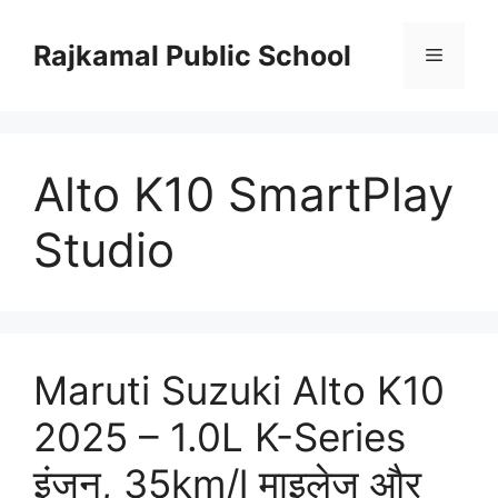
Skip
to
Rajkamal Public School
Menu
content
Alto K10 SmartPlay
Studio
Maruti Suzuki Alto K10
2025 – 1.0L K-Series
इंजन, 35km/l माइलेज और