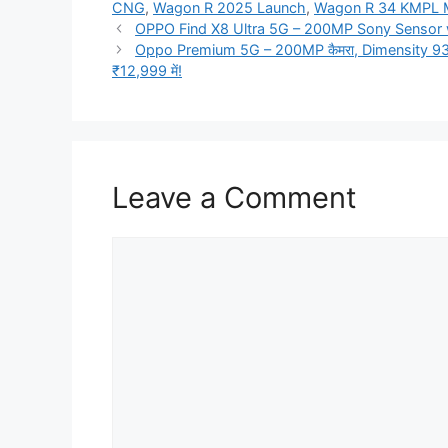
CNG
,
Wagon R 2025 Launch
,
Wagon R 34 KMPL M
OPPO Find X8 Ultra 5G – 200MP Sony Sensor 
Oppo Premium 5G – 200MP कैमरा, Dimensity 9300 प्
₹12,999 में!
Leave a Comment
Comment